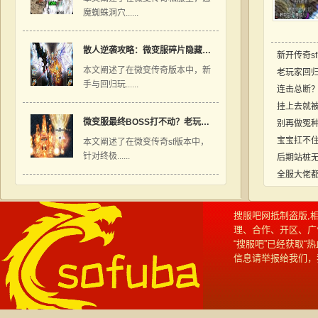
魔蜘蛛洞穴......
散人逆袭攻略：微变服碎片隐藏出处，不用再羡慕大佬神装
新开传奇s
本文阐述了在微变传奇版本中，新
老玩家回
手与回归玩......
迷茫期
连击总断
挂上去就被
微变服最终BOSS打不动？老玩家亲传三大破防秘诀
别再做冤
宝宝扛不
本文阐述了在微变传奇sf版本中，
针对终极......
后期站桩
全服大佬都
搜服吧网抵制盗版,相关
理、合作、开区、广
“搜服吧”已经获取
信息请举报给我们，