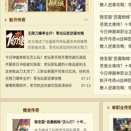
微变服“恶魔蜘蛛
新开传奇
>>
苍兽太难啃？十
无限刀爆率全开！零充玩家逆袭攻略
新开传奇sf战神
本文阐述了在最新传奇私服发布网推荐
的新版本里，零充玩家如何利用无限刀
和爆率机制，在苍月岛和牛魔寺庙轻松
今日神器单职业怎么玩？老玩家手把手教你避坑速成
微变服“恶魔蜘蛛
发育，实现装备自由。...
开服首日冲级避坑指南：老玩家私藏的小极品鉴别法
08-06
苍兽太难啃？十
这把吸血刀太顶了！三职业新服开荒首日实测，挂机也
07-30
能出极品
无限刀爆率全开！零充玩家逆袭攻略
07-24
07-17
新开传奇sf战神
嘟嘟新服刚开，老司机这份避坑指南请收好
07-13
单职业传
微变传奇
微变服“恶魔蜘蛛”怎么打？十年老骨灰只讲硬货
本文阐述了在微变传奇私服里，恶